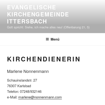
Zum
EVANGELISCHE
Inhalt
KIRCHENGEMEINDE
springen
ITTERSBACH
Gott spricht: Siehe, ich mache alles neu! (Offenbarung 21, 5)
Menü
KIRCHENDIENERIN
Marlene Nonnenmann
Schauinslandstr. 27
76307 Karlsbad
Telefon: 07248/932146
e-Mail:
marlene@nonnenmann.com