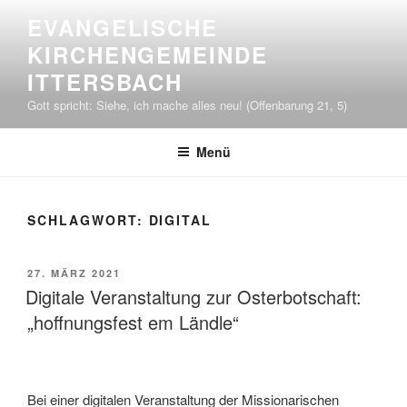
Zum
EVANGELISCHE
Inhalt
KIRCHENGEMEINDE
springen
ITTERSBACH
Gott spricht: Siehe, ich mache alles neu! (Offenbarung 21, 5)
Menü
SCHLAGWORT:
DIGITAL
VERÖFFENTLICHT
27. MÄRZ 2021
AM
Digitale Veranstaltung zur Osterbotschaft:
„hoffnungsfest em Ländle“
Bei einer digitalen Veranstaltung der Missionarischen