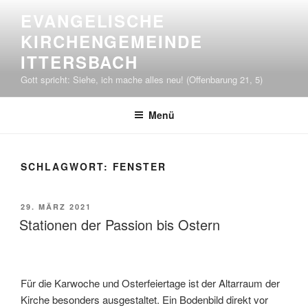
Zum
EVANGELISCHE
Inhalt
KIRCHENGEMEINDE
springen
ITTERSBACH
Gott spricht: Siehe, ich mache alles neu! (Offenbarung 21, 5)
Menü
SCHLAGWORT:
FENSTER
VERÖFFENTLICHT
29. MÄRZ 2021
AM
Stationen der Passion bis Ostern
Für die Karwoche und Osterfeiertage ist der Altarraum der
Kirche besonders ausgestaltet. Ein Bodenbild direkt vor