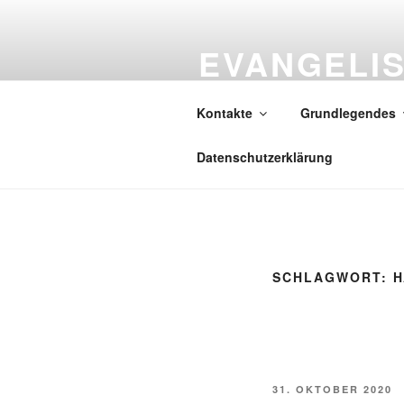
Zum
Inhalt
EVANGELI
springen
ITTERSBA
Kontakte
Grundlegendes
Gott spricht: Siehe, ich mache a
Datenschutzerklärung
SCHLAGWORT:
H
VERÖFFENTLICHT
31. OKTOBER 2020
AM