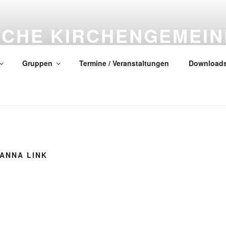
SCHE KIRCHENGEMEIN
CH
Gruppen
Termine / Veranstaltungen
Download
lles neu! (Offenbarung 21, 5)
ANNA LINK