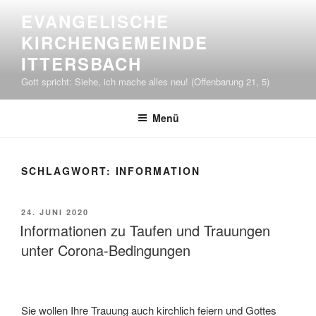
Zum
EVANGELISCHE
Inhalt
KIRCHENGEMEINDE
springen
ITTERSBACH
Gott spricht: Siehe, ich mache alles neu! (Offenbarung 21, 5)
Menü
SCHLAGWORT:
INFORMATION
VERÖFFENTLICHT
24. JUNI 2020
AM
Informationen zu Taufen und Trauungen
unter Corona-Bedingungen
Sie wollen Ihre Trauung auch kirchlich feiern und Gottes