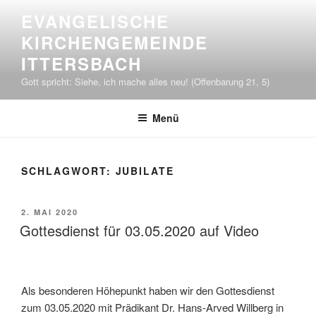
Zum
EVANGELISCHE
Inhalt
KIRCHENGEMEINDE
springen
ITTERSBACH
Gott spricht: Siehe, ich mache alles neu! (Offenbarung 21, 5)
Menü
SCHLAGWORT:
JUBILATE
VERÖFFENTLICHT
2. MAI 2020
AM
Gottesdienst für 03.05.2020 auf Video
Als besonderen Höhepunkt haben wir den Gottesdienst
zum 03.05.2020 mit Prädikant Dr. Hans-Arved Willberg in