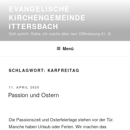
Zum
EVANGELISCHE
Inhalt
KIRCHENGEMEINDE
springen
ITTERSBACH
Gott spricht: Siehe, ich mache alles neu! (Offenbarung 21, 5)
Menü
SCHLAGWORT:
KARFREITAG
VERÖFFENTLICHT
11. APRIL 2025
AM
Passion und Ostern
Die Passionszeit und Osterfeiertage stehen vor der Tür.
Manche haben Urlaub oder Ferien. Wir machen das