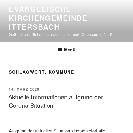
Zum
EVANGELISCHE
Inhalt
KIRCHENGEMEINDE
springen
ITTERSBACH
Gott spricht: Siehe, ich mache alles neu! (Offenbarung 21, 5)
Menü
SCHLAGWORT:
KOMMUNE
VERÖFFENTLICHT
16. MÄRZ 2020
AM
Aktuelle Informationen aufgrund der
Corona-Situation
Aufgrund der aktuellen Situation sind ab sofort alle