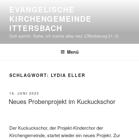
Zum
EVANGELISCHE
Inhalt
KIRCHENGEMEINDE
springen
ITTERSBACH
Gott spricht: Siehe, ich mache alles neu! (Offenbarung 21, 5)
Menü
SCHLAGWORT:
LYDIA ELLER
VERÖFFENTLICHT
16. JUNI 2025
AM
Neues Probenprojekt im Kuckuckschor
Der Kuckuckschor, der Projekt-Kinderchor der
Kirchengemeinde, startet wieder ein neues Projekt. Zur