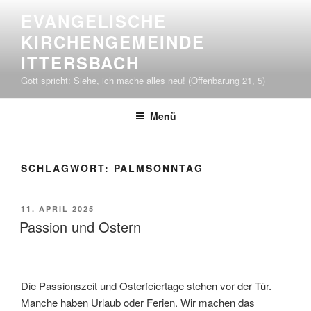
Zum
EVANGELISCHE
Inhalt
KIRCHENGEMEINDE
springen
ITTERSBACH
Gott spricht: Siehe, ich mache alles neu! (Offenbarung 21, 5)
Menü
SCHLAGWORT:
PALMSONNTAG
VERÖFFENTLICHT
11. APRIL 2025
AM
Passion und Ostern
Die Passionszeit und Osterfeiertage stehen vor der Tür.
Manche haben Urlaub oder Ferien. Wir machen das