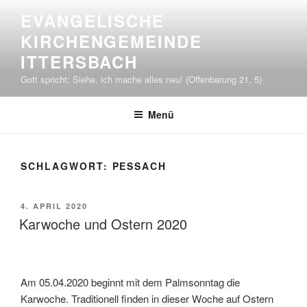
Zum
EVANGELISCHE
Inhalt
KIRCHENGEMEINDE
springen
ITTERSBACH
Gott spricht: Siehe, ich mache alles neu! (Offenbarung 21, 5)
Menü
SCHLAGWORT:
PESSACH
VERÖFFENTLICHT
4. APRIL 2020
AM
Karwoche und Ostern 2020
Am 05.04.2020 beginnt mit dem Palmsonntag die
Karwoche. Traditionell finden in dieser Woche auf Ostern