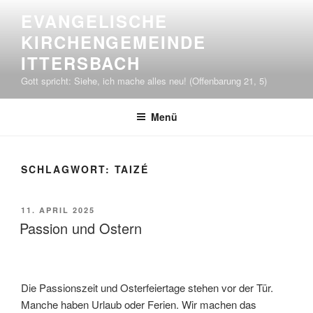
Zum
EVANGELISCHE
Inhalt
KIRCHENGEMEINDE
springen
ITTERSBACH
Gott spricht: Siehe, ich mache alles neu! (Offenbarung 21, 5)
Menü
SCHLAGWORT:
TAIZÉ
VERÖFFENTLICHT
11. APRIL 2025
AM
Passion und Ostern
Die Passionszeit und Osterfeiertage stehen vor der Tür.
Manche haben Urlaub oder Ferien. Wir machen das