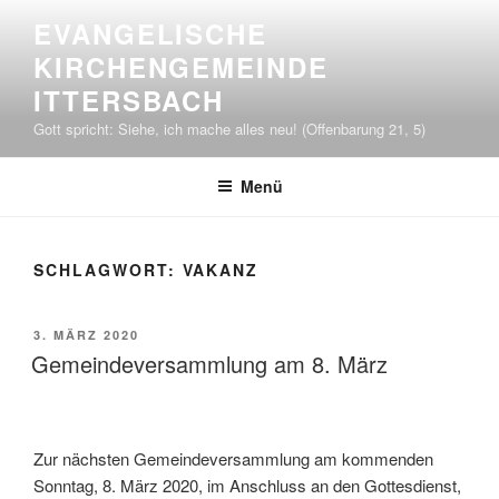
Zum
EVANGELISCHE
Inhalt
KIRCHENGEMEINDE
springen
ITTERSBACH
Gott spricht: Siehe, ich mache alles neu! (Offenbarung 21, 5)
Menü
SCHLAGWORT:
VAKANZ
VERÖFFENTLICHT
3. MÄRZ 2020
AM
Gemeindeversammlung am 8. März
Zur nächsten Gemeindeversammlung am kommenden
Sonntag, 8. März 2020, im Anschluss an den Gottesdienst,