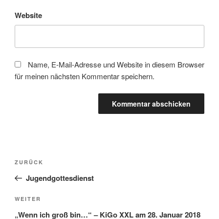
Website
Name, E-Mail-Adresse und Website in diesem Browser
für meinen nächsten Kommentar speichern.
Beitragsnavigation
Vorheriger
ZURÜCK
Beitrag
Jugendgottesdienst
Nächster
WEITER
Beitrag
„Wenn ich groß bin…“ – KiGo XXL am 28. Januar 2018