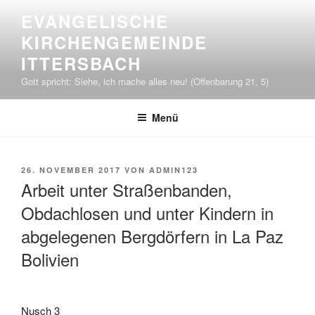
Zum
EVANGELISCHE
Inhalt
KIRCHENGEMEINDE
springen
ITTERSBACH
Gott spricht: Siehe, ich mache alles neu! (Offenbarung 21, 5)
Menü
VERÖFFENTLICHT
26. NOVEMBER 2017
VON
ADMIN123
AM
Arbeit unter Straßenbanden,
Obdachlosen und unter Kindern in
abgelegenen Bergdörfern in La Paz
Bolivien
Nusch 3