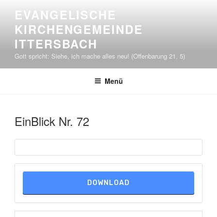
Zum
EVANGELISCHE
Inhalt
KIRCHENGEMEINDE
springen
ITTERSBACH
Gott spricht: Siehe, ich mache alles neu! (Offenbarung 21, 5)
Menü
EinBlick Nr. 72
DOWNLOAD