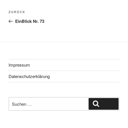
Beitragsnavigation
Vorheriger
ZURÜCK
Beitrag
EinBlick Nr. 73
Impressum
Datenschutzerklärung
Suche
Suchen
nach: