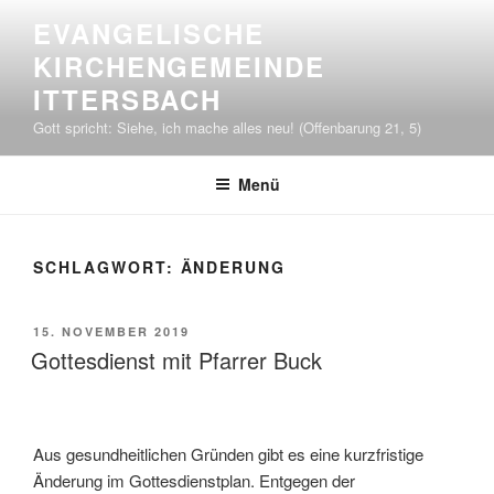
Zum
EVANGELISCHE
Inhalt
KIRCHENGEMEINDE
springen
ITTERSBACH
Gott spricht: Siehe, ich mache alles neu! (Offenbarung 21, 5)
Menü
SCHLAGWORT:
ÄNDERUNG
VERÖFFENTLICHT
15. NOVEMBER 2019
AM
Gottesdienst mit Pfarrer Buck
Aus gesundheitlichen Gründen gibt es eine kurzfristige
Änderung im Gottesdienstplan. Entgegen der