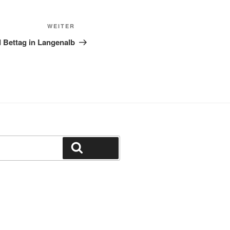
Nächster
WEITER
Beitrag
 Bettag in Langenalb
Suchen