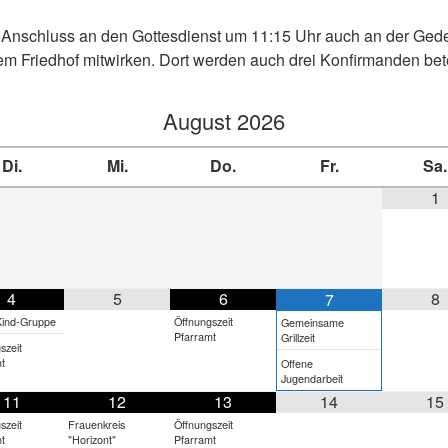
m Anschluss an den Gottesdienst um 11:15 Uhr auch an der Ge
em Friedhof mitwirken. Dort werden auch drei Konfirmanden betei
August
2026
Di.
Mi.
Do.
Fr.
Sa.
1
4
5
6
8
7
Kind-Gruppe
Öffnungszeit
Gemeinsame
Pfarramt
Grillzeit
szeit
t
Offene
Jugendarbeit
11
12
13
14
15
szeit
Frauenkreis
Öffnungszeit
t
"Horizont"
Pfarramt