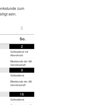
denkstunde zum
ligt sein.
So.
2
Gottesdienst mit
Abendmahl
Bibelstunde der AB-
Gemeinschaft
9
Gottesdienst
Bibelstunde der AB-
Gemeinschaft
16
Gottesdienst