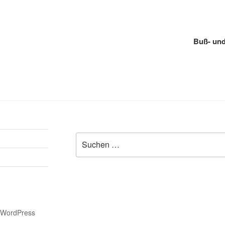
gation
Buß- und
Suche
nach:
 WordPress