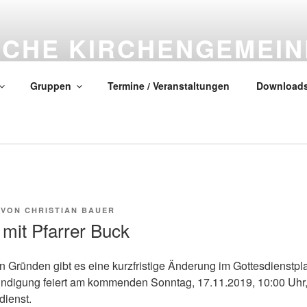
SCHE KIRCHENGEMEIN
CH
Gruppen
Termine / Veranstaltungen
Download
lles neu! (Offenbarung 21, 5)
VON
CHRISTIAN BAUER
 mit Pfarrer Buck
n Gründen gibt es eine kurzfristige Änderung im Gottesdienstpl
ndigung feiert am kommenden Sonntag, 17.11.2019, 10:00 Uhr
dienst.