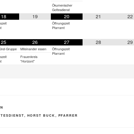
Ökumenischer
Gottesdienst
18
19
20
21
22
szeit
Öffnungszeit
t
Pfarramt
25
26
27
28
29
Kind-Gruppe
Miteinander essen
Öffnungszeit
Pfarramt
szeit
Frauenkreis
t
"Horizont"
IN
R
TESDIENST
,
HORST BUCK
,
PFARRER