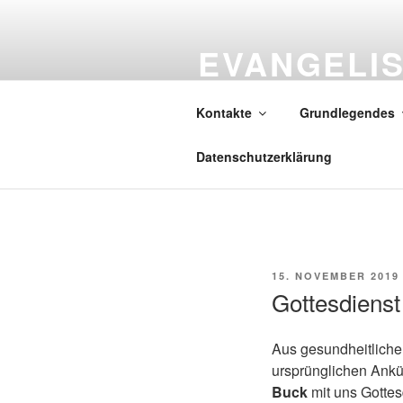
Zum
Inhalt
EVANGELI
springen
ITTERSBA
Kontakte
Grundlegendes
Gott spricht: Siehe, ich mache a
Datenschutzerklärung
VERÖFFENTLICHT
15. NOVEMBER 2019
AM
Gottesdienst
Aus gesundheitliche
ursprünglichen Ankü
Buck
mit uns Gottes