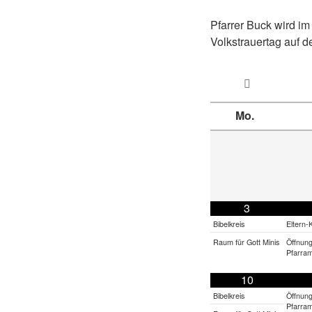
Pfarrer Buck wird i
Volkstrauertag auf d
Mo.
3
Bibelkreis
Eltern-
Raum für Gott Minis
Öffnung
Pfarram
10
Bibelkreis
Öffnung
Pfarram