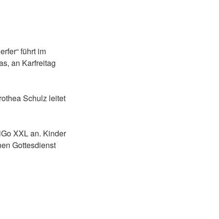
fer“ führt im
s, an Karfreitag
othea Schulz leitet
KiGo XXL an. Kinder
nen Gottesdienst