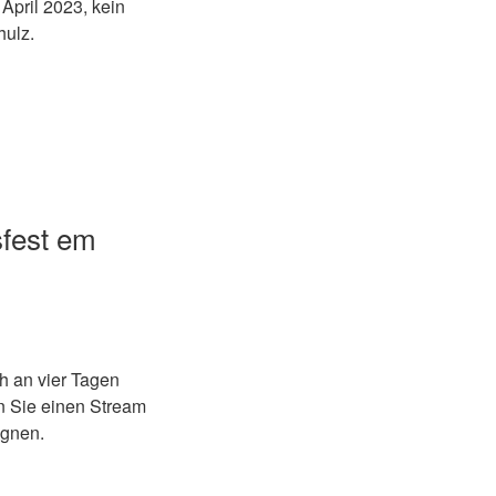
April 2023, kein
hulz.
sfest em
ch an vier Tagen
en Sie einen Stream
egnen.