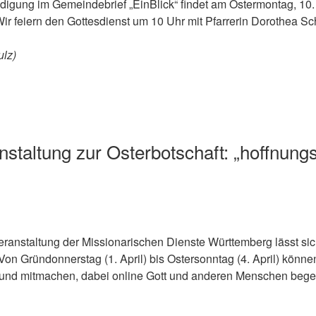
igung im Gemeindebrief „EinBlick“ findet am Ostermontag, 10. 
Wir feiern den Gottesdienst um 10 Uhr mit Pfarrerin Dorothea Sc
ulz)
nstaltung zur Osterbotschaft: „hoffnung
Veranstaltung der Missionarischen Dienste Württemberg lässt si
on Gründonnerstag (1. April) bis Ostersonntag (4. April) könn
 und mitmachen, dabei online Gott und anderen Menschen beg