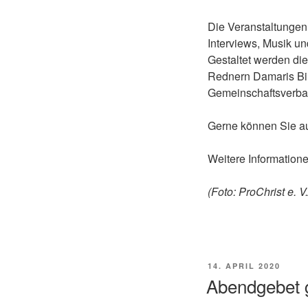
Die Veranstaltungen
Interviews, Musik u
Gestaltet werden di
Rednern Damaris Bi
Gemeinschaftsverban
Gerne können Sie a
Weitere Informatione
(Foto: ProChrist e.
VERÖFFENTLICHT
14. APRIL 2020
AM
Abendgebet g