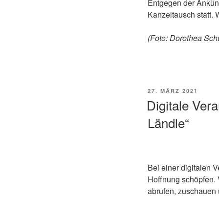
Entgegen der Ankünd
Kanzeltausch statt. 
(Foto: Dorothea Sch
VERÖFFENTLICHT
27. MÄRZ 2021
AM
Digitale Vera
Ländle“
Bei einer digitalen 
Hoffnung schöpfen. V
abrufen, zuschauen