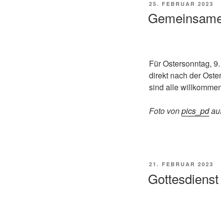
VERÖFFENTLICHT
25. FEBRUAR 2023
AM
Gemeinsames
Für Ostersonntag, 9
direkt nach der Oste
sind alle willkommen
Foto von
pics_pd
au
VERÖFFENTLICHT
21. FEBRUAR 2023
AM
Gottesdienst