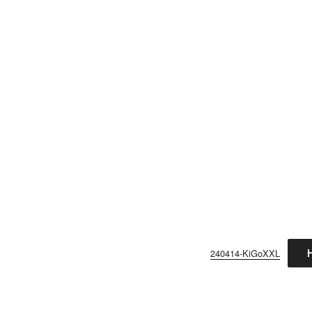
H
240414-KiGoXXL