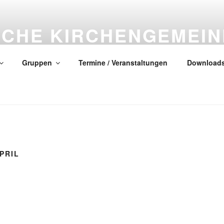
SCHE KIRCHENGEMEIN
CH
Gruppen
Termine / Veranstaltungen
Download
lles neu! (Offenbarung 21, 5)
PRIL