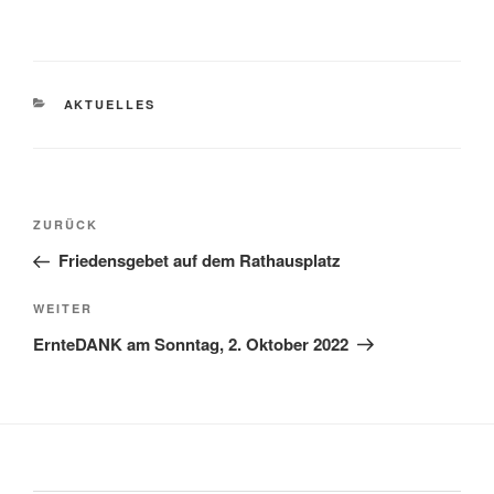
KATEGORIEN
AKTUELLES
Beitragsnavigation
Vorheriger
ZURÜCK
Beitrag
Friedensgebet auf dem Rathausplatz
Nächster
WEITER
Beitrag
ErnteDANK am Sonntag, 2. Oktober 2022