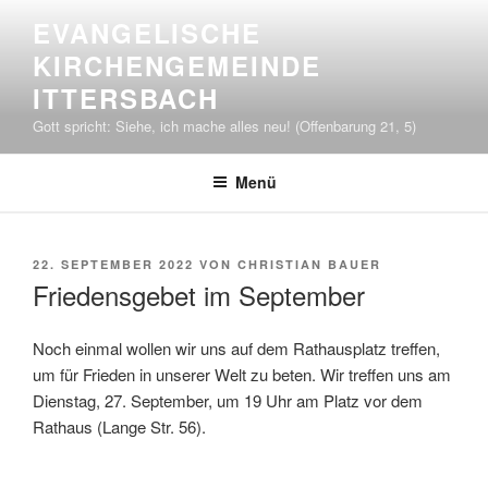
Zum
EVANGELISCHE
Inhalt
KIRCHENGEMEINDE
springen
ITTERSBACH
Gott spricht: Siehe, ich mache alles neu! (Offenbarung 21, 5)
Menü
VERÖFFENTLICHT
22. SEPTEMBER 2022
VON
CHRISTIAN BAUER
AM
Friedensgebet im September
Noch einmal wollen wir uns auf dem Rathausplatz treffen,
um für Frieden in unserer Welt zu beten. Wir treffen uns am
Dienstag, 27. September, um 19 Uhr am Platz vor dem
Rathaus (Lange Str. 56).