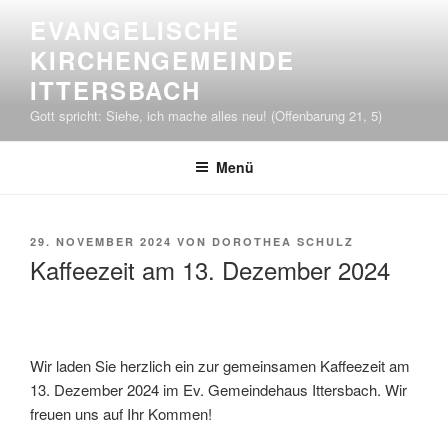
Zum
EVANGELISCHE
Inhalt
KIRCHENGEMEINDE
springen
ITTERSBACH
Gott spricht: Siehe, ich mache alles neu! (Offenbarung 21, 5)
Menü
VERÖFFENTLICHT
29. NOVEMBER 2024
VON
DOROTHEA SCHULZ
AM
Kaffeezeit am 13. Dezember 2024
Wir laden Sie herzlich ein zur gemeinsamen Kaffeezeit am
13. Dezember 2024 im Ev. Gemeindehaus Ittersbach. Wir
freuen uns auf Ihr Kommen!