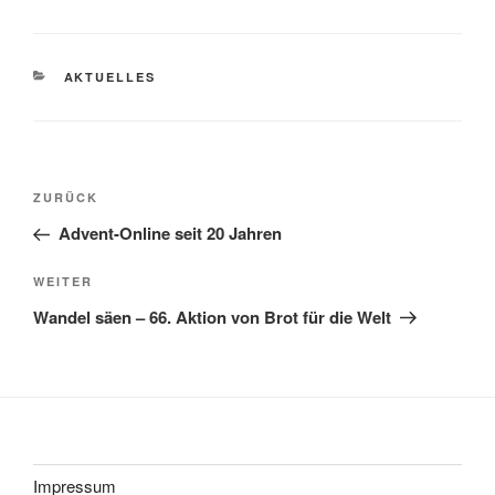
KATEGORIEN
AKTUELLES
Beitragsnavigation
Vorheriger
ZURÜCK
Beitrag
Advent-Online seit 20 Jahren
Nächster
WEITER
Beitrag
Wandel säen – 66. Aktion von Brot für die Welt
Impressum