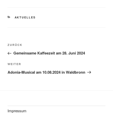
KATEGORIEN
AKTUELLES
Beitragsnavigation
Vorheriger
ZURÜCK
Beitrag
Gemeinsame Kaffeezeit am 28. Juni 2024
Nächster
WEITER
Beitrag
Adonia-Musical am 10.08.2024 in Waldbronn
Impressum