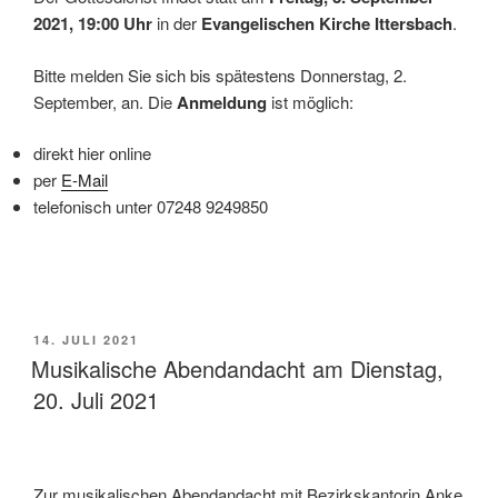
2021, 19:00 Uhr
in der
Evangelischen Kirche Ittersbach
.
Bitte melden Sie sich bis spätestens Donnerstag, 2.
September, an. Die
Anmeldung
ist möglich:
direkt hier online
per
E-Mail
telefonisch unter 07248 9249850
VERÖFFENTLICHT
14. JULI 2021
AM
Musikalische Abendandacht am Dienstag,
20. Juli 2021
Zur musikalischen Abendandacht mit Bezirkskantorin Anke