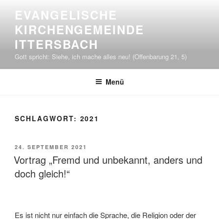
Zum
EVANGELISCHE
Inhalt
KIRCHENGEMEINDE
springen
ITTERSBACH
Gott spricht: Siehe, ich mache alles neu! (Offenbarung 21, 5)
Menü
SCHLAGWORT:
2021
VERÖFFENTLICHT
24. SEPTEMBER 2021
AM
Vortrag „Fremd und unbekannt, anders und
doch gleich!“
Es ist nicht nur einfach die Sprache, die Religion oder der