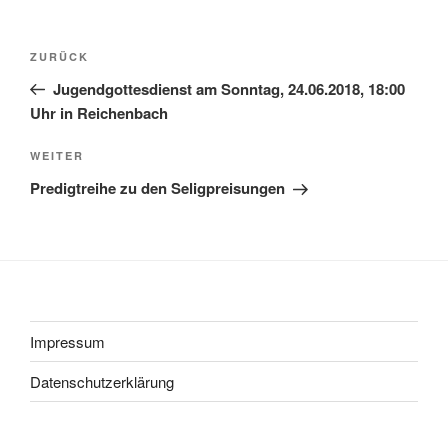
Beitragsnavigation
Vorheriger
ZURÜCK
Beitrag
Jugendgottesdienst am Sonntag, 24.06.2018, 18:00
Uhr in Reichenbach
Nächster
WEITER
Beitrag
Predigtreihe zu den Seligpreisungen
Impressum
Datenschutzerklärung