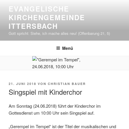
Zum
EVANGELISCHE
Inhalt
KIRCHENGEMEINDE
springen
ITTERSBACH
Gott spricht: Siehe, ich mache alles neu! (Offenbarung 21, 5)
Menü
VERÖFFENTLICHT
21. JUNI 2018
VON
CHRISTIAN BAUER
AM
Singspiel mit Kinderchor
Am Sonntag (24.06.2018) führt der Kinderchor im
Gottesdienst um 10:00 Uhr sein Singspiel auf.
„Gerempel im Tempel“ ist der Titel der musikalischen und